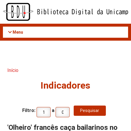
Acessar
o
conteúdo
Menu
Início
Indicadores
Filtro:
a
'Olheiro' francês caça bailarinos no