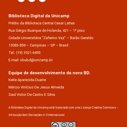
Biblioteca Digital da Unicamp
Prédio da Biblioteca Central Cesar Lattes
Rua Sérgio Buarque de Holanda, 421 – 1º piso
Cidade Universitária “Zeferino Vaz” – Barão Geraldo
13083-859 – Campinas – SP – Brasil
Tel.: (19) 3521-6493
E-mail: sbubd@unicamp.br
Equipe de desenvolvimento da nova BD:
Keite Aparecida Duarte
Márcio Vinícius De Jesus Almeida
Saul Victor De Castro E Silva
A Biblioteca Digital da Unicamp está licenciado com uma Licença Creative Commons –
Atribuição Sem Derivações 4.0 Internacional