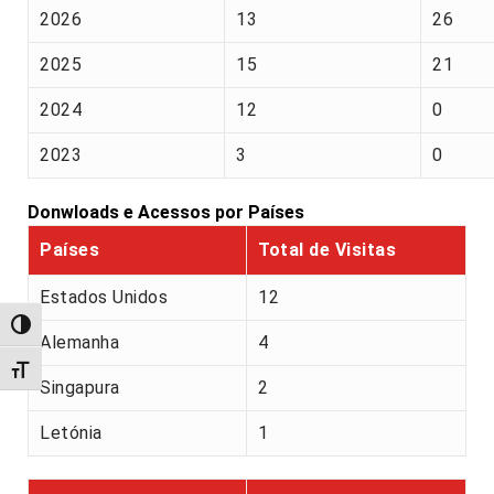
2026
13
26
2025
15
21
2024
12
0
2023
3
0
Donwloads e Acessos por Países
Países
Total de Visitas
Estados Unidos
12
Alternar alto contraste
Alemanha
4
Alternar tamanho da fonte
Singapura
2
Letónia
1