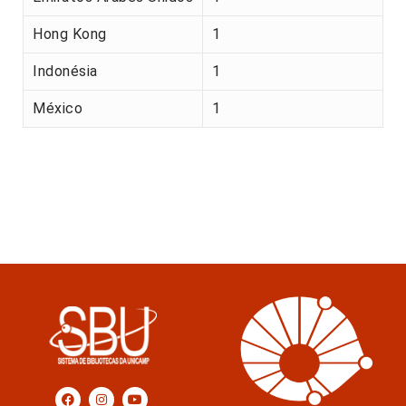
Hong Kong
1
Indonésia
1
México
1