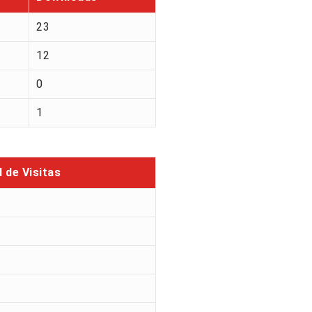
23
12
0
1
l de Visitas