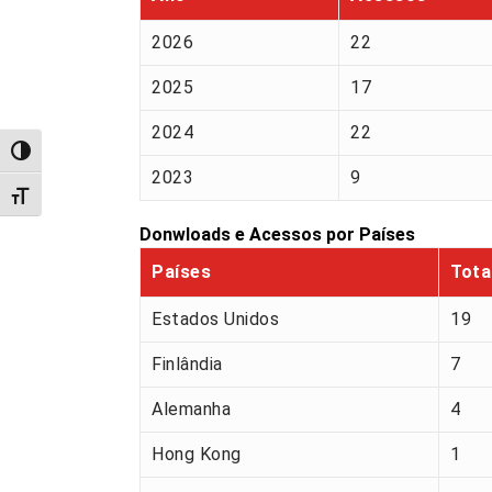
2026
22
2025
17
2024
22
Alternar alto contraste
2023
9
Alternar tamanho da fonte
Donwloads e Acessos por Países
Países
Tota
Estados Unidos
19
Finlândia
7
Alemanha
4
Hong Kong
1