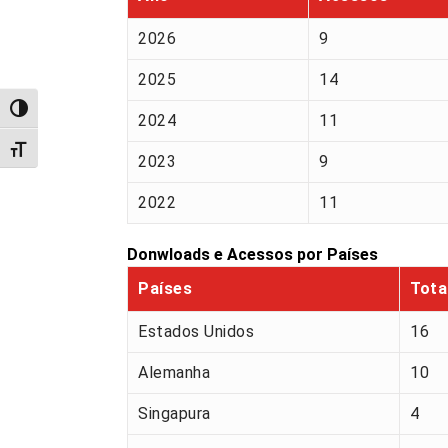
2026
9
2025
14
Alternar alto contraste
2024
11
Alternar tamanho da fonte
2023
9
2022
11
Donwloads e Acessos por Países
Países
Tota
Estados Unidos
16
Alemanha
10
Singapura
4