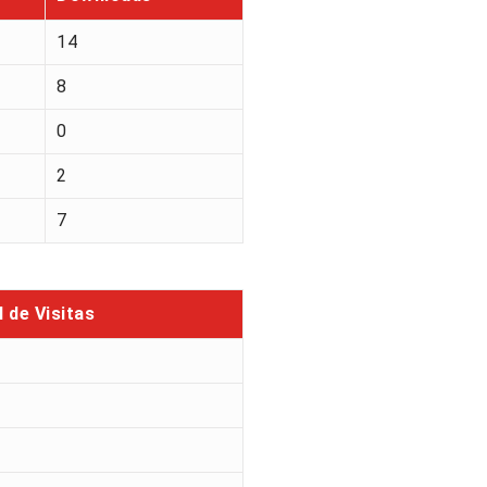
14
8
0
2
7
l de Visitas