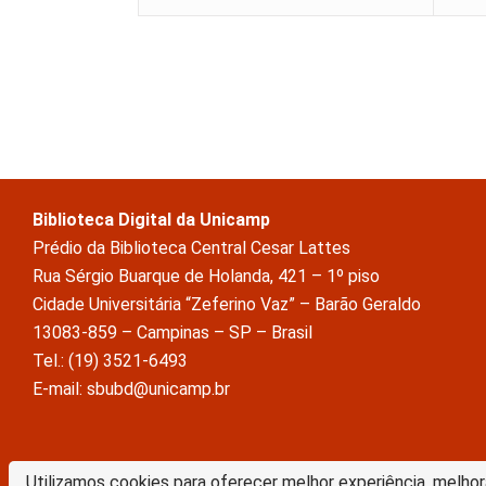
Biblioteca Digital da Unicamp
Prédio da Biblioteca Central Cesar Lattes
Rua Sérgio Buarque de Holanda, 421 – 1º piso
Cidade Universitária “Zeferino Vaz” – Barão Geraldo
13083-859 – Campinas – SP – Brasil
Tel.: (19) 3521-6493
E-mail: sbubd@unicamp.br
A Biblioteca Digital da Unicamp está licenciado com uma Licença Crea
Utilizamos cookies para oferecer melhor experiência, melhor