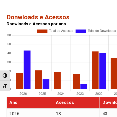
Donwloads e Acessos
Donwloads e Acessos por ano
Alternar alto contraste
Alternar tamanho da fonte
Ano
Acessos
Downl
2026
18
43