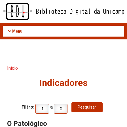
Acessar
o
conteúdo
Menu
Início
Indicadores
Filtro:
a
O Patológico