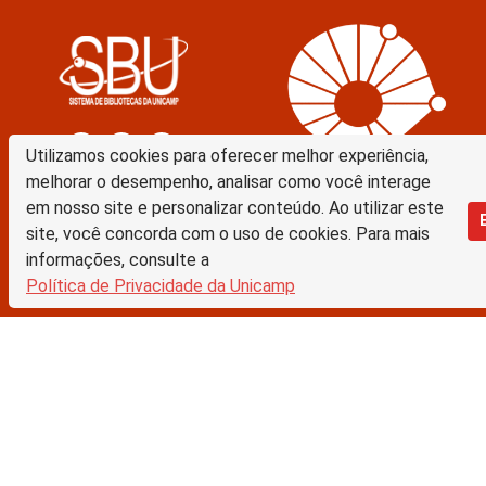
Utilizamos cookies para oferecer melhor experiência,
melhorar o desempenho, analisar como você interage
em nosso site e personalizar conteúdo. Ao utilizar este
Biblioteca Digital da Unicamp
site, você concorda com o uso de cookies. Para mais
Prédio da Biblioteca Central Cesar Lattes
informações, consulte a
Rua Sérgio Buarque de Holanda, 421 – 1º piso
Política de Privacidade da Unicamp
Cidade Universitária “Zeferino Vaz” – Barão Geraldo
13083-859 – Campinas – SP – Brasil
Tel.: (19) 3521-6493
E-mail: sbubd@unicamp.br
Equipe de desenvolvimento da nova BD:
Keite Aparecida Duarte