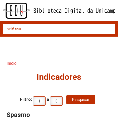
Acessar
o
conteúdo
Menu
Início
Indicadores
Filtro:
a
Spasmo