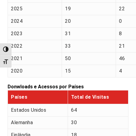
2025
19
22
2024
20
0
2023
31
8
2022
33
21
Alternar alto contraste
2021
50
46
Alternar tamanho da fonte
2020
15
4
Donwloads e Acessos por Países
Países
Total de Visitas
Estados Unidos
64
Alemanha
30
Finlândia
18