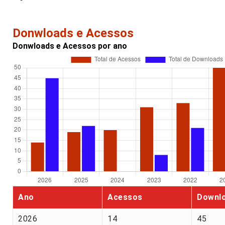
Donwloads e Acessos
Donwloads e Acessos por ano
Ano
Acessos
Downl
2026
14
45