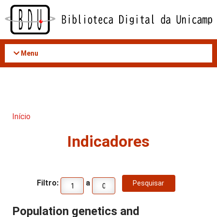
Acessar
o
conteúdo
Menu
Início
Indicadores
Filtro:
a
Population genetics and