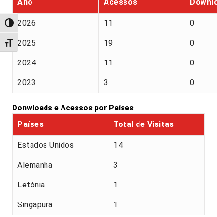
Ano
Acessos
Downl
2026
11
0
Alternar alto contraste
2025
19
0
Alternar tamanho da fonte
2024
11
0
2023
3
0
Donwloads e Acessos por Países
Países
Total de Visitas
Estados Unidos
14
Alemanha
3
Letónia
1
Singapura
1