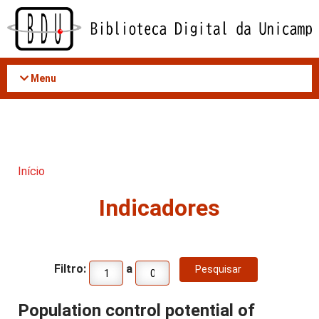
Acessar
o
conteúdo
Menu
Início
Indicadores
Filtro:
a
Population control potential of