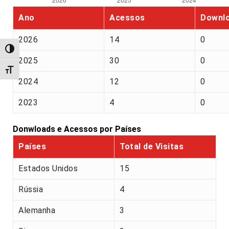
Ano
Acessos
Downl
2026
14
0
Alternar alto contraste
2025
30
0
Alternar tamanho da fonte
2024
12
0
2023
4
0
Donwloads e Acessos por Países
Países
Total de Visitas
Estados Unidos
15
Rússia
4
Alemanha
3