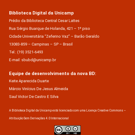
Biblioteca Digital da Unicamp
Prédio da Biblioteca Central Cesar Lattes
Rua Sérgio Buarque de Holanda, 421 – 1º piso
Cidade Universitária “Zeferino Vaz” – Barão Geraldo
13083-859 – Campinas – SP – Brasil
Tel.: (19) 3521-6493
E-mail: sbubd@unicamp.br
Equipe de desenvolvimento da nova BD:
Keite Aparecida Duarte
Márcio Vinícius De Jesus Almeida
Saul Victor De Castro E Silva
A Biblioteca Digital da Unicamp está licenciado com uma Licença Creative Commons –
Atribuição Sem Derivações 4.0 Internacional