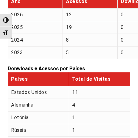
Ano
Acessos
Downl
2026
12
0
Alternar alto contraste
2025
19
0
Alternar tamanho da fonte
2024
8
0
2023
5
0
Donwloads e Acessos por Países
Países
Total de Visitas
Estados Unidos
11
Alemanha
4
Letónia
1
Rússia
1