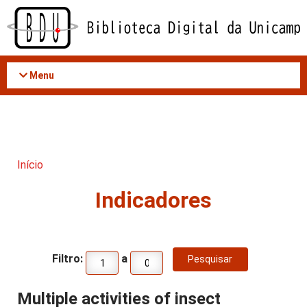
Acessar
o
conteúdo
Menu
Início
Indicadores
Filtro:
a
Multiple activities of insect