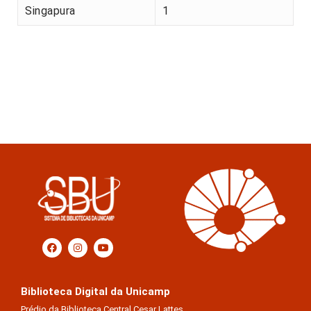
Singapura
1
Biblioteca Digital da Unicamp
Prédio da Biblioteca Central Cesar Lattes