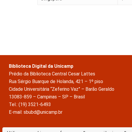
Biblioteca Digital da Unicamp
Prédio da Biblioteca Central Cesar Lattes
Rua Sérgio Buarque de Holanda, 421 – 1º piso
Cidade Universitária “Zeferino Vaz” – Barão Geraldo
13083-859 – Campinas – SP – Brasil
Tel.: (19) 3521-6493
E-mail: sbubd@unicamp.br
A Biblioteca Digital da Unicamp está licenciado com uma Licença Crea