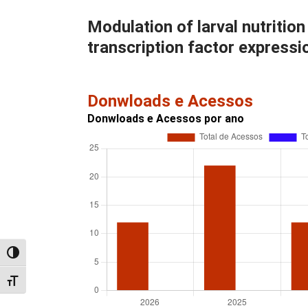
Modulation of larval nutritio
transcription factor express
Donwloads e Acessos
Donwloads e Acessos por ano
Alternar alto contraste
Alternar tamanho da fonte