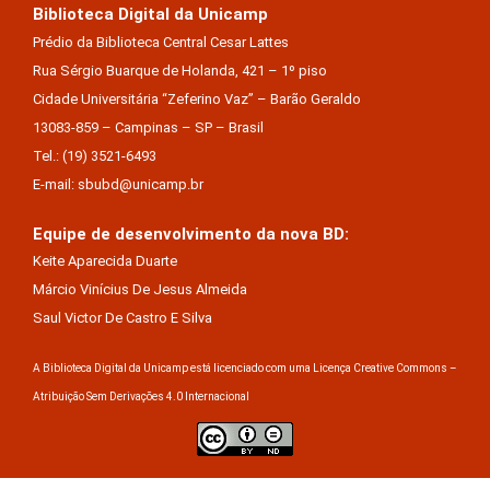
Biblioteca Digital da Unicamp
Prédio da Biblioteca Central Cesar Lattes
Rua Sérgio Buarque de Holanda, 421 – 1º piso
Cidade Universitária “Zeferino Vaz” – Barão Geraldo
13083-859 – Campinas – SP – Brasil
Tel.: (19) 3521-6493
E-mail: sbubd@unicamp.br
Equipe de desenvolvimento da nova BD:
Keite Aparecida Duarte
Márcio Vinícius De Jesus Almeida
Saul Victor De Castro E Silva
A Biblioteca Digital da Unicamp está licenciado com uma Licença Creative Commons –
Atribuição Sem Derivações 4.0 Internacional