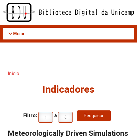
Acessar
o
conteúdo
Menu
Início
Indicadores
Filtro:
a
Meteorologically Driven Simulations