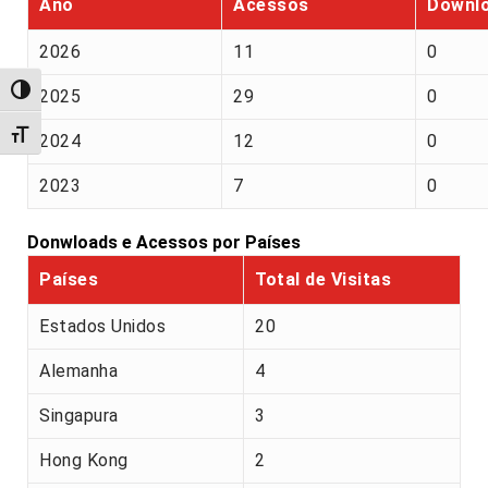
Ano
Acessos
Downl
2026
11
0
Alternar alto contraste
2025
29
0
Alternar tamanho da fonte
2024
12
0
2023
7
0
Donwloads e Acessos por Países
Países
Total de Visitas
Estados Unidos
20
Alemanha
4
Singapura
3
Hong Kong
2