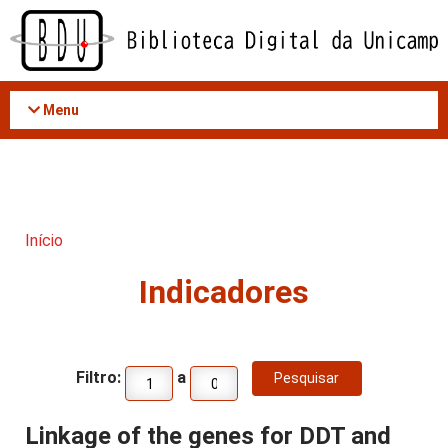
Acessar
o
conteúdo
Menu
Início
Indicadores
Filtro:
a
Linkage of the genes for DDT and