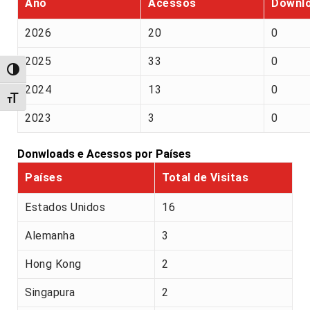
Ano
Acessos
Downl
2026
20
0
2025
33
0
Alternar alto contraste
2024
13
0
Alternar tamanho da fonte
2023
3
0
Donwloads e Acessos por Países
Países
Total de Visitas
Estados Unidos
16
Alemanha
3
Hong Kong
2
Singapura
2