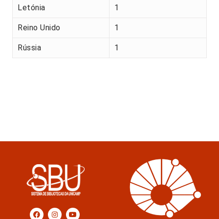
Letónia
1
Reino Unido
1
Rússia
1