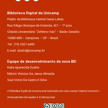
Biblioteca Digital da Unicamp
Prédio da Biblioteca Central Cesar Lattes
Rua Sérgio Buarque de Holanda, 421 – 1º piso
Cidade Universitária “Zeferino Vaz” – Barão Geraldo
13083-859 – Campinas – SP – Brasil
Tel.: (19) 3521-6493
E-mail: sbubd@unicamp.br
Equipe de desenvolvimento da nova BD:
Keite Aparecida Duarte
Márcio Vinícius De Jesus Almeida
Saul Victor De Castro E Silva
A Biblioteca Digital da Unicamp está licenciado com uma Licença Creative Commons –
Atribuição Sem Derivações 4.0 Internacional