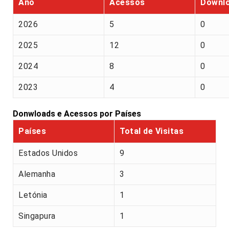
Ano
Acessos
Downl
2026
5
0
2025
12
0
2024
8
0
2023
4
0
Donwloads e Acessos por Países
Países
Total de Visitas
Estados Unidos
9
Alemanha
3
Letónia
1
Singapura
1