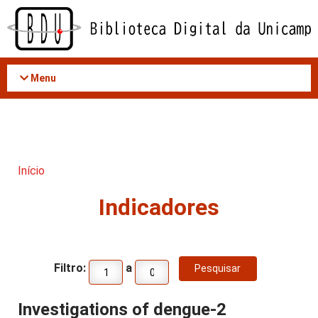
Acessar
o
conteúdo
Menu
Início
Indicadores
Filtro:
a
Investigations of dengue-2