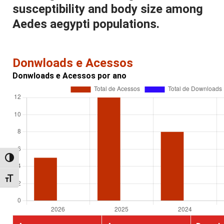
susceptibility and body size among
Aedes aegypti populations.
Donwloads e Acessos
Donwloads e Acessos por ano
Alternar alto contraste
Alternar tamanho da fonte