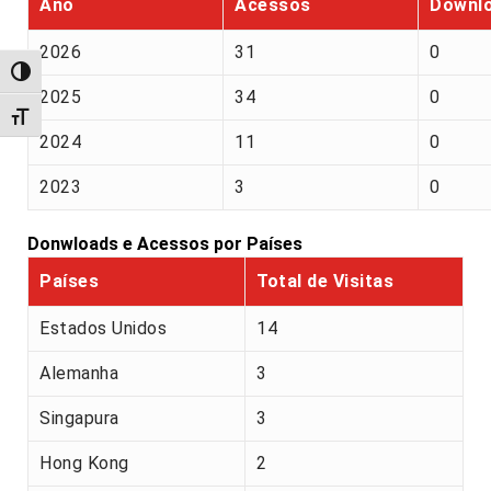
Ano
Acessos
Downl
2026
31
0
Alternar alto contraste
2025
34
0
Alternar tamanho da fonte
2024
11
0
2023
3
0
Donwloads e Acessos por Países
Países
Total de Visitas
Estados Unidos
14
Alemanha
3
Singapura
3
Hong Kong
2