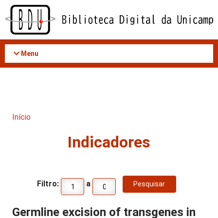
Acessar
o
conteúdo
Menu
Início
Indicadores
Filtro:
a
Germline excision of transgenes in