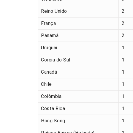
Reino Unido
2
França
2
Panamá
2
Uruguai
1
Coreia do Sul
1
Canadá
1
Chile
1
Colômbia
1
Costa Rica
1
Hong Kong
1
Países Baixos (Holanda)
1