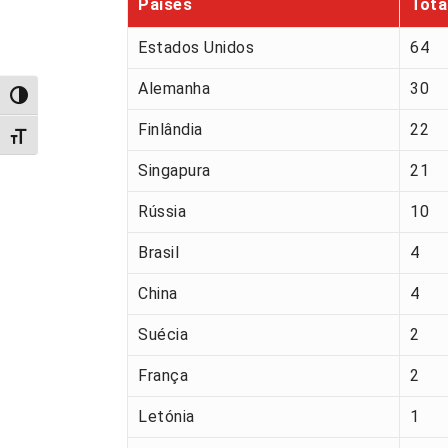
Países
Tota
Estados Unidos
64
Alemanha
30
Alternar alto contraste
Finlândia
22
Alternar tamanho da fonte
Singapura
21
Rússia
10
Brasil
4
China
4
Suécia
2
França
2
Letónia
1