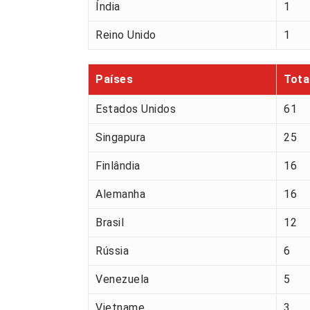
Índia
1
Reino Unido
1
Países
Tota
Estados Unidos
61
Singapura
25
Finlândia
16
Alemanha
16
Brasil
12
Rússia
6
Venezuela
5
Vietname
3