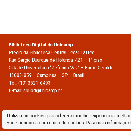
Biblioteca Digital da Unicamp
Prédio da Biblioteca Central Cesar Lattes
Rua Sérgio Buarque de Holanda, 421 – 1º piso
Cidade Universitária “Zeferino Vaz” – Barão Geraldo
13083-859 – Campinas – SP – Brasil
Tel.: (19) 3521-6493
E-mail: sbubd@unicamp.br
A Biblioteca Digital da Unicamp está licenciado com uma Licença Crea
Utilizamos cookies para oferecer melhor experiência, melhor
Atribuição Sem Derivações 4.0 Internacional
você concorda com o uso de cookies. Para mais informaçõe