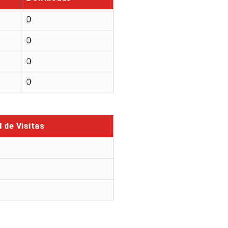
0
0
0
0
l de Visitas