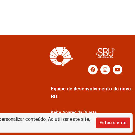
Equipe de desenvolvimento da nova
BD:
Keite Aparecida Duarte
rsonalizar conteúdo. Ao utilizar este site,
Márcio Vinícius de Jesus Almeida
Estou ciente
Saul Victor de Castro e Silva