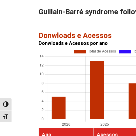
Guillain-Barré syndrome fol
Donwloads e Acessos
Donwloads e Acessos por ano
Alternar alto contraste
Alternar tamanho da fonte
Ano
Acessos