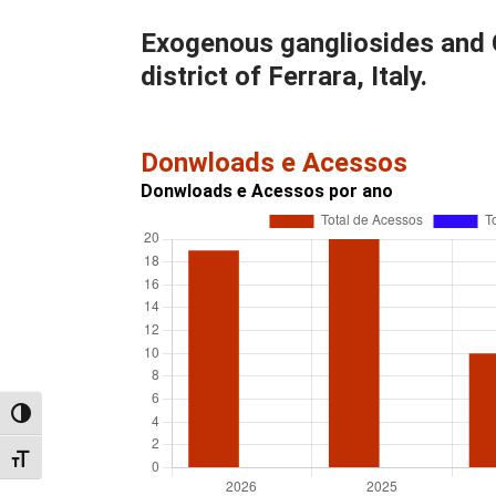
Exogenous gangliosides and Gu
district of Ferrara, Italy.
Donwloads e Acessos
Donwloads e Acessos por ano
Alternar alto contraste
Alternar tamanho da fonte