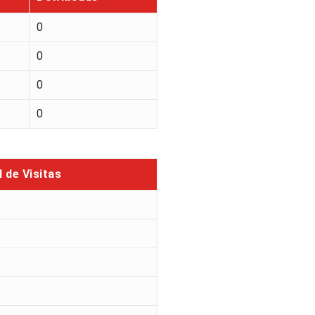
0
0
0
0
l de Visitas