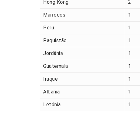
Hong Kong
2
Marrocos
1
Peru
1
Paquistão
1
Jordânia
1
Guatemala
1
Iraque
1
Albânia
1
Letónia
1