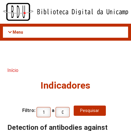
Acessar
o
conteúdo
Menu
Início
Indicadores
Filtro:
a
Detection of antibodies against