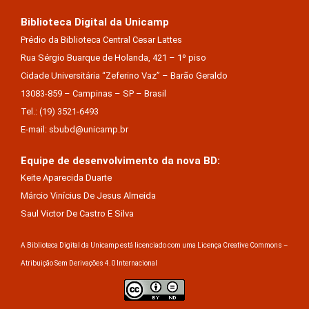
Biblioteca Digital da Unicamp
Prédio da Biblioteca Central Cesar Lattes
Rua Sérgio Buarque de Holanda, 421 – 1º piso
Cidade Universitária “Zeferino Vaz” – Barão Geraldo
13083-859 – Campinas – SP – Brasil
Tel.: (19) 3521-6493
E-mail: sbubd@unicamp.br
Equipe de desenvolvimento da nova BD:
Keite Aparecida Duarte
Márcio Vinícius De Jesus Almeida
Saul Victor De Castro E Silva
A Biblioteca Digital da Unicamp está licenciado com uma Licença Creative Commons –
Atribuição Sem Derivações 4.0 Internacional