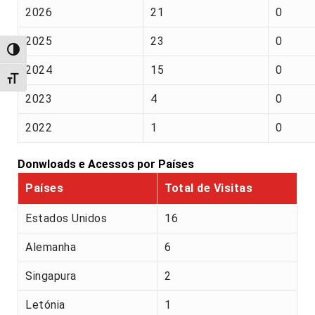
2026
21
0
2025
23
0
Alternar alto contraste
2024
15
0
Alternar tamanho da fonte
2023
4
0
2022
1
0
Donwloads e Acessos por Países
Países
Total de Visitas
Estados Unidos
16
Alemanha
6
Singapura
2
Letónia
1