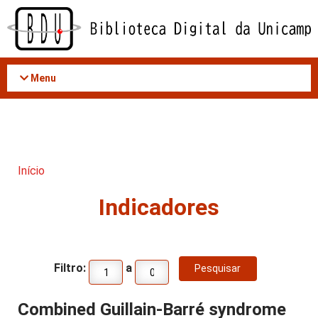
Acessar
o
conteúdo
Menu
Início
Indicadores
Filtro:
a
Combined Guillain-Barré syndrome