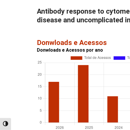
Antibody response to cytomeg
disease and uncomplicated in
Donwloads e Acessos
Donwloads e Acessos por ano
Alternar alto contraste