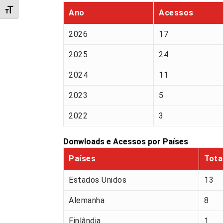
Alternar tamanho da fonte
Ano
Acessos
2026
17
2025
24
2024
11
2023
5
2022
3
Donwloads e Acessos por Países
Países
Tota
Estados Unidos
13
Alemanha
8
Finlândia
1