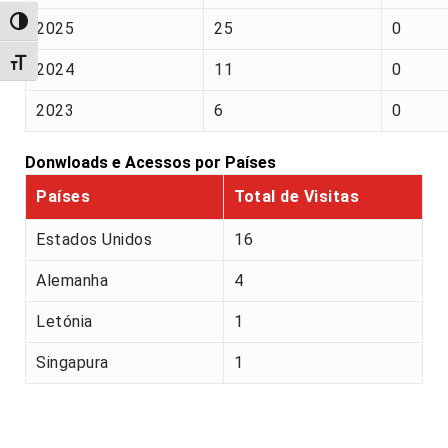
Alternar alto contraste
2025
25
0
Alternar tamanho da fonte
2024
11
0
2023
6
0
Donwloads e Acessos por Países
Países
Total de Visitas
Estados Unidos
16
Alemanha
4
Letónia
1
Singapura
1