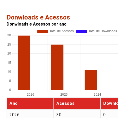
Donwloads e Acessos
Donwloads e Acessos por ano
Ano
Acessos
Downl
2026
30
0