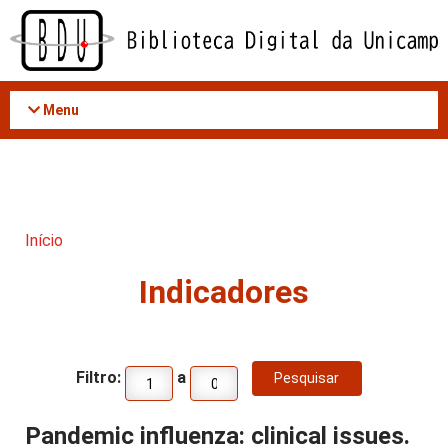
Acessar
o
conteúdo
Menu
Início
Indicadores
Filtro:
a
Pandemic influenza: clinical issues.