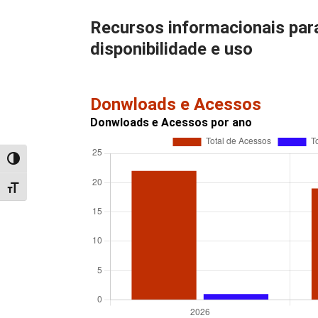
Recursos informacionais par
disponibilidade e uso
Donwloads e Acessos
Donwloads e Acessos por ano
Alternar alto contraste
Alternar tamanho da fonte