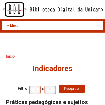
Acessar
o
conteúdo
Menu
Início
Indicadores
Filtro:
a
Práticas pedagógicas e sujeitos