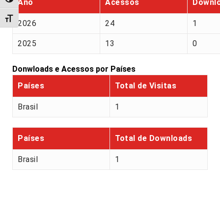
Alternar alto contraste
Ano
Acessos
Downl
Alternar tamanho da fonte
2026
24
1
2025
13
0
Donwloads e Acessos por Países
Países
Total de Visitas
Brasil
1
Países
Total de Downloads
Brasil
1