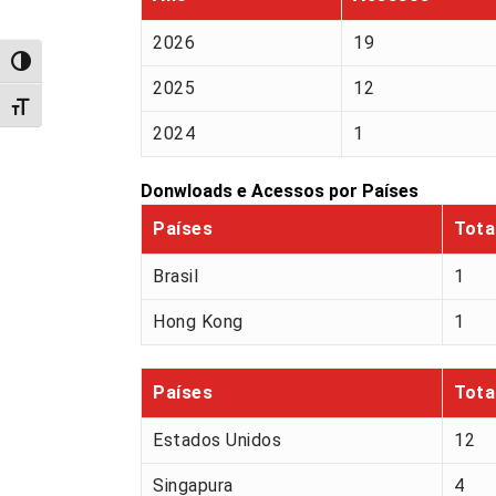
2026
19
Alternar alto contraste
2025
12
Alternar tamanho da fonte
2024
1
Donwloads e Acessos por Países
Países
Tota
Brasil
1
Hong Kong
1
Países
Tota
Estados Unidos
12
Singapura
4