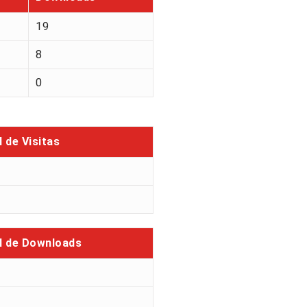
19
8
0
l de Visitas
l de Downloads