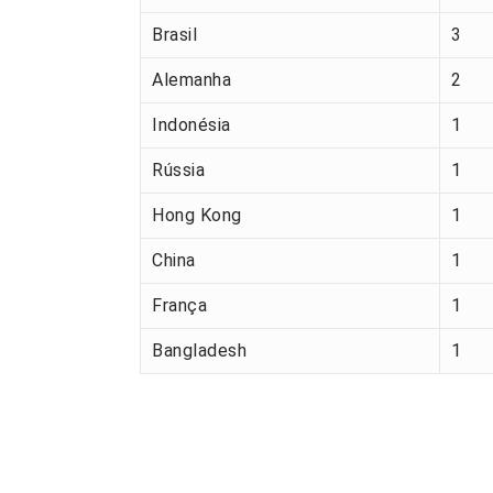
Brasil
3
Alemanha
2
Indonésia
1
Rússia
1
Hong Kong
1
China
1
França
1
Bangladesh
1