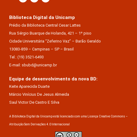
Biblioteca Digital da Unicamp
Prédio da Biblioteca Central Cesar Lattes
Rua Sérgio Buarque de Holanda, 421 – 1º piso
Cidade Universitária “Zeferino Vaz” – Barão Geraldo
13083-859 – Campinas – SP – Brasil
Tel.: (19) 3521-6493
E-mail: sbubd@unicamp.br
Equipe de desenvolvimento da nova BD:
Keite Aparecida Duarte
Márcio Vinícius De Jesus Almeida
Saul Victor De Castro E Silva
A Biblioteca Digital da Unicamp está licenciado com uma Licença Creative Commons –
Atribuição Sem Derivações 4.0 Internacional