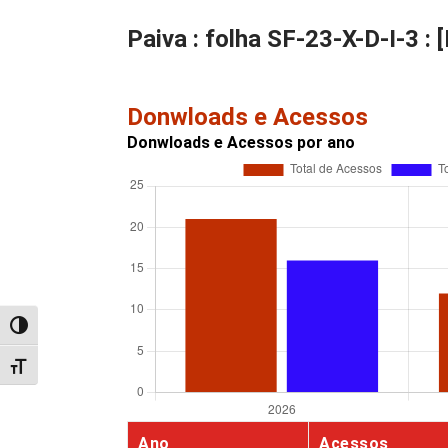
Paiva : folha SF-23-X-D-I-3 : 
Donwloads e Acessos
Donwloads e Acessos por ano
Alternar alto contraste
Alternar tamanho da fonte
Ano
Acessos