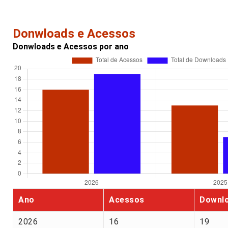
Donwloads e Acessos
Donwloads e Acessos por ano
Ano
Acessos
Downl
2026
16
19