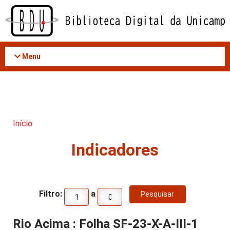
Acessar
o
conteúdo
Menu
Início
Indicadores
Filtro:
a
Rio Acima : Folha SF-23-X-A-III-1