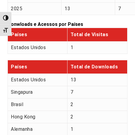
2025
13
7
Alternar alto contraste
Donwloads e Acessos por Países
Alternar tamanho da fonte
Países
Total de Visitas
Estados Unidos
1
Países
Total de Downloads
Estados Unidos
13
Singapura
7
Brasil
2
Hong Kong
2
Alemanha
1