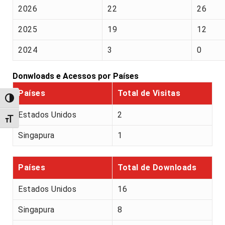
2026
22
26
2025
19
12
2024
3
0
Donwloads e Acessos por Países
Países
Total de Visitas
Alternar alto contraste
Estados Unidos
2
Alternar tamanho da fonte
Singapura
1
Países
Total de Downloads
Estados Unidos
16
Singapura
8