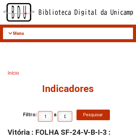
Acessar
o
conteúdo
Menu
Início
Indicadores
Filtro:
a
Vitória : FOLHA SF-24-V-B-I-3 :