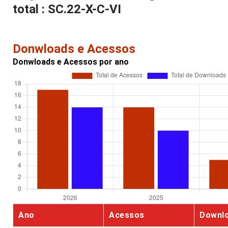
total : SC.22-X-C-VI
Donwloads e Acessos
Donwloads e Acessos por ano
Ano
Acessos
Downl