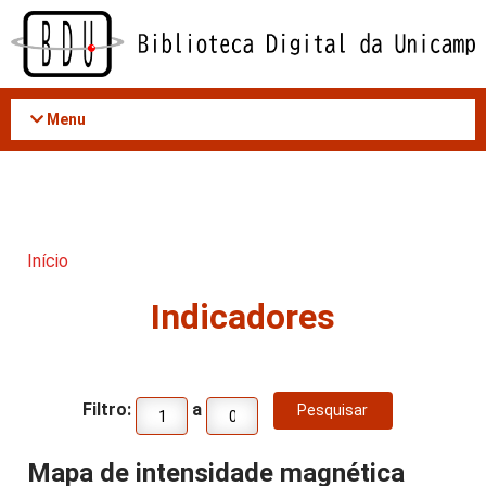
Acessar
o
conteúdo
Menu
Início
Indicadores
Filtro:
a
Mapa de intensidade magnética