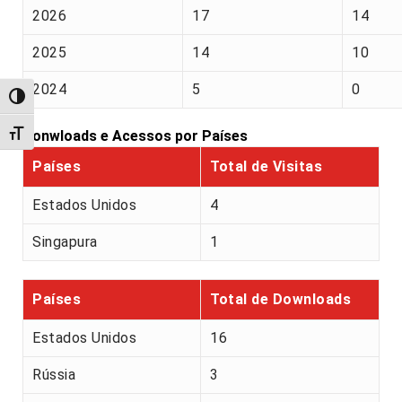
2026
17
14
2025
14
10
2024
5
0
Alternar alto contraste
Alternar tamanho da fonte
Donwloads e Acessos por Países
Países
Total de Visitas
Estados Unidos
4
Singapura
1
Países
Total de Downloads
Estados Unidos
16
Rússia
3