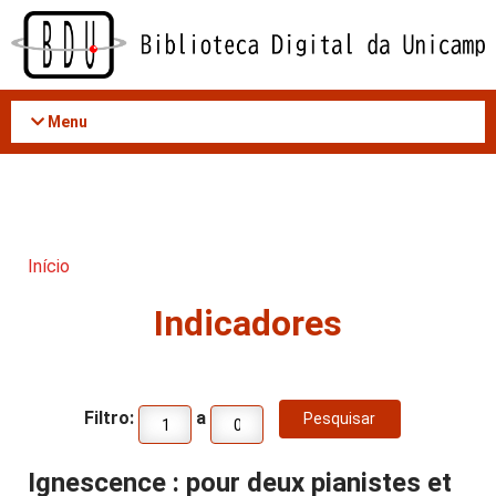
Acessar
o
conteúdo
Menu
Início
Indicadores
Filtro:
a
Ignescence : pour deux pianistes et