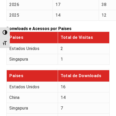
2026
17
38
2025
14
12
Donwloads e Acessos por Países
Alternar alto contraste
Países
Total de Visitas
Alternar tamanho da fonte
Estados Unidos
2
Singapura
1
Países
Total de Downloads
Estados Unidos
16
China
14
Singapura
7