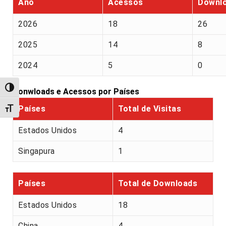
Ano
Acessos
Downl
2026
18
26
2025
14
8
2024
5
0
Alternar alto contraste
Donwloads e Acessos por Países
Países
Total de Visitas
Alternar tamanho da fonte
Estados Unidos
4
Singapura
1
Países
Total de Downloads
Estados Unidos
18
China
4