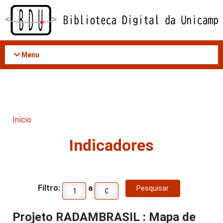
Acessar
o
conteúdo
Menu
Início
Indicadores
Filtro:
a
Projeto RADAMBRASIL : Mapa de