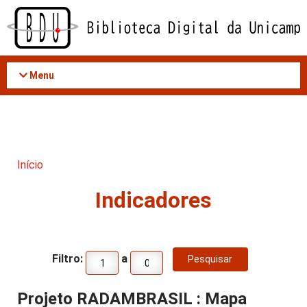
Acessar
o
conteúdo
Menu
Início
Indicadores
Filtro:
a
Projeto RADAMBRASIL : Mapa