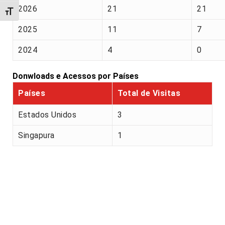
2026
21
21
Alternar tamanho da fonte
2025
11
7
2024
4
0
Donwloads e Acessos por Países
Países
Total de Visitas
Estados Unidos
3
Singapura
1