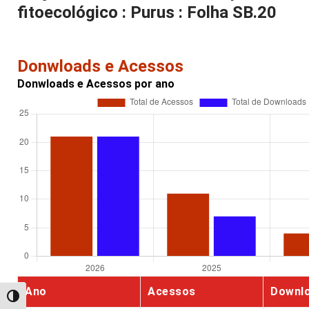
fitoecológico : Purus : Folha SB.20
Donwloads e Acessos
Donwloads e Acessos por ano
Ano
Acessos
Downl
Alternar alto contraste