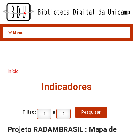
Acessar
o
conteúdo
Menu
Início
Indicadores
Filtro:
a
Projeto RADAMBRASIL : Mapa de