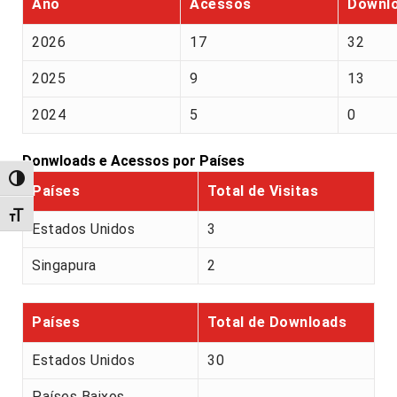
Ano
Acessos
Downl
2026
17
32
2025
9
13
2024
5
0
Donwloads e Acessos por Países
Alternar alto contraste
Países
Total de Visitas
Alternar tamanho da fonte
Estados Unidos
3
Singapura
2
Países
Total de Downloads
Estados Unidos
30
Países Baixos