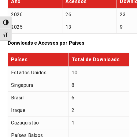
Ano
Acessos
Downl
2026
26
23
Alternar alto contraste
2025
13
9
Alternar tamanho da fonte
Donwloads e Acessos por Países
Países
Total de Downloads
Estados Unidos
10
Singapura
8
Brasil
6
Iraque
2
Cazaquistão
1
Países Baixos