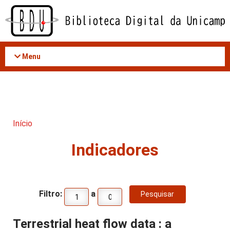
Acessar
o
conteúdo
Menu
Início
Indicadores
Filtro:
a
Terrestrial heat flow data : a