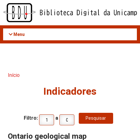
Acessar
o
conteúdo
Menu
Início
Indicadores
Filtro:
a
Ontario geological map