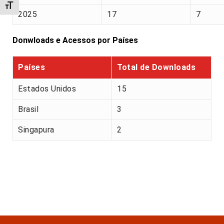
Alternar tamanho da fonte
2025
17
7
Donwloads e Acessos por Países
Países
Total de Downloads
Estados Unidos
15
Brasil
3
Singapura
2