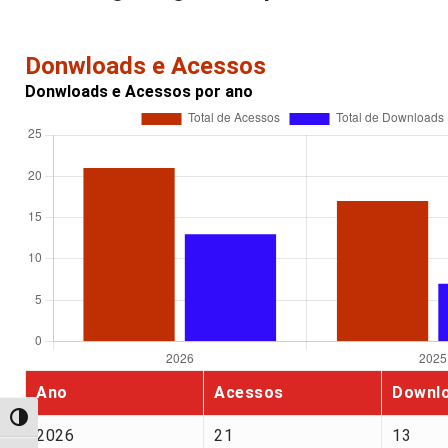
Donwloads e Acessos
Donwloads e Acessos por ano
Ano
Acessos
Downl
Alternar alto contraste
2026
21
13