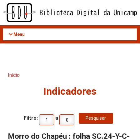
Acessar
o
conteúdo
Menu
Início
Indicadores
Filtro:
a
Morro do Chapéu : folha SC.24-Y-C-