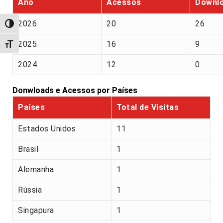
Ano
Acessos
Downl
2026
20
26
Alternar alto contraste
2025
16
9
Alternar tamanho da fonte
2024
12
0
Donwloads e Acessos por Países
Países
Total de Visitas
Estados Unidos
11
Brasil
1
Alemanha
1
Rússia
1
Singapura
1