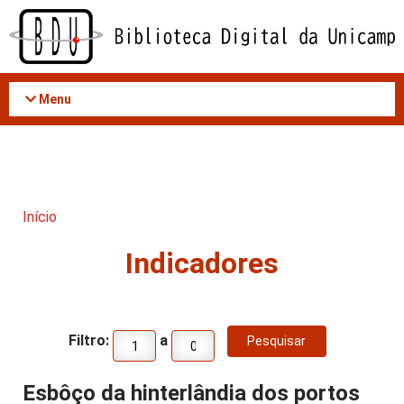
Acessar
o
conteúdo
Menu
Início
Indicadores
Filtro:
a
Esbôço da hinterlândia dos portos