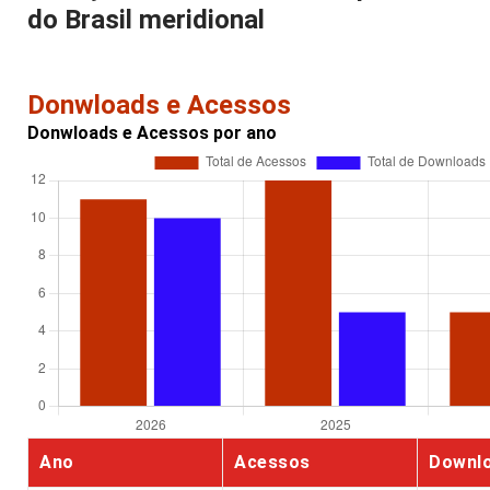
do Brasil meridional
Donwloads e Acessos
Donwloads e Acessos por ano
Ano
Acessos
Downl