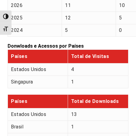
2026
11
10
2025
12
5
Alternar alto contraste
Alternar tamanho da fonte
2024
5
0
Donwloads e Acessos por Países
Países
Total de Visitas
Estados Unidos
4
Singapura
1
Países
Total de Downloads
Estados Unidos
13
Brasil
1