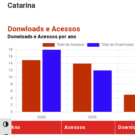
Catarina
Donwloads e Acessos
Donwloads e Acessos por ano
Alternar alto contraste
Ano
Acessos
Downl