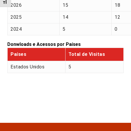
Alternar tamanho da fonte
2026
15
18
2025
14
12
2024
5
0
Donwloads e Acessos por Países
Países
Total de Visitas
Estados Unidos
5