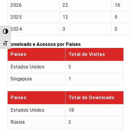
2026
22
16
2025
12
9
2024
3
0
Alternar alto contraste
Alternar tamanho da fonte
Donwloads e Acessos por Países
Países
Total de Visitas
Estados Unidos
3
Singapura
1
Países
Total de Downloads
Estados Unidos
18
Rússia
2