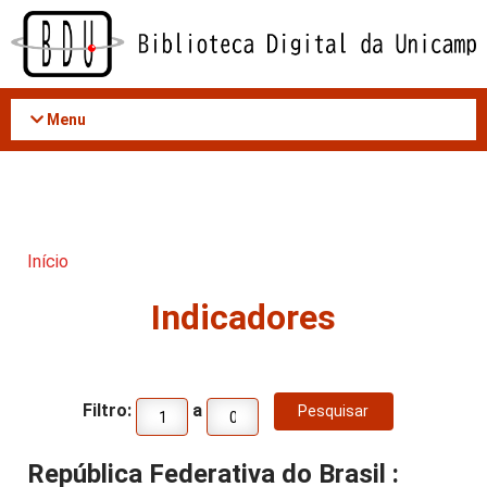
Acessar
o
conteúdo
Menu
Início
Indicadores
Filtro:
a
República Federativa do Brasil :