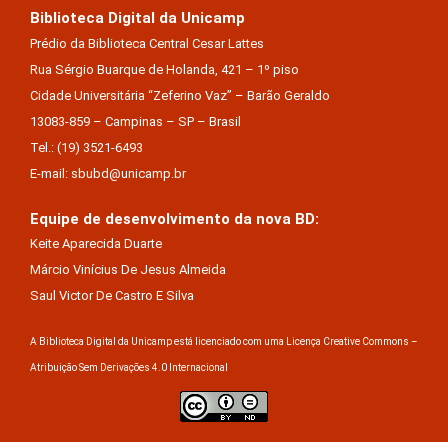
Biblioteca Digital da Unicamp
Prédio da Biblioteca Central Cesar Lattes
Rua Sérgio Buarque de Holanda, 421 – 1º piso
Cidade Universitária “Zeferino Vaz” – Barão Geraldo
13083-859 – Campinas – SP – Brasil
Tel.: (19) 3521-6493
E-mail: sbubd@unicamp.br
Equipe de desenvolvimento da nova BD:
Keite Aparecida Duarte
Márcio Vinícius De Jesus Almeida
Saul Victor De Castro E Silva
A Biblioteca Digital da Unicamp está licenciado com uma Licença Creative Commons –
Atribuição Sem Derivações 4.0 Internacional