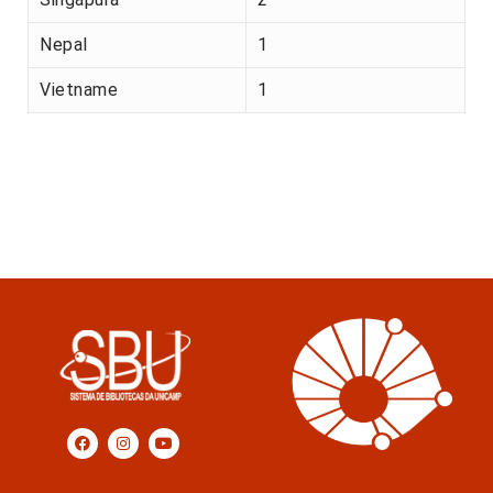
Nepal
1
Vietname
1