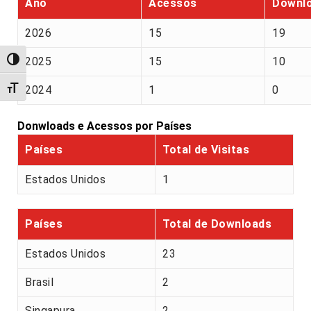
Ano
Acessos
Downl
2026
15
19
2025
15
10
Alternar alto contraste
Alternar tamanho da fonte
2024
1
0
Donwloads e Acessos por Países
Países
Total de Visitas
Estados Unidos
1
Países
Total de Downloads
Estados Unidos
23
Brasil
2
Singapura
2