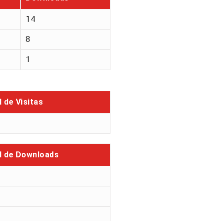
14
8
1
l de Visitas
l de Downloads