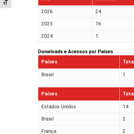
Alternar tamanho da fonte
2026
24
2025
16
2024
1
Donwloads e Acessos por Países
Países
Tota
Brasil
1
Países
Tota
Estados Unidos
14
Brasil
2
França
2