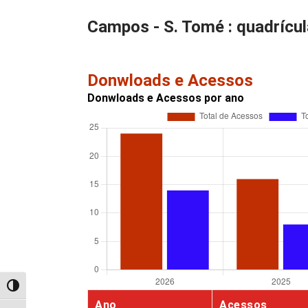
Campos - S. Tomé : quadrícul
Donwloads e Acessos
Donwloads e Acessos por ano
Alternar alto contraste
Ano
Acessos