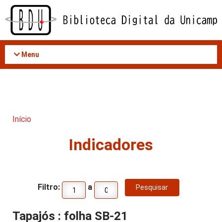
Acessar
o
conteúdo
Menu
Início
Indicadores
Filtro:
a
Tapajós : folha SB-21