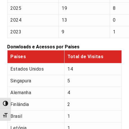
2025
19
8
2024
13
0
2023
9
1
Donwloads e Acessos por Países
Países
Total de Visitas
Estados Unidos
14
Singapura
5
Alemanha
4
Finlândia
2
Alternar alto contraste
Alternar tamanho da fonte
Brasil
1
Letónia
1