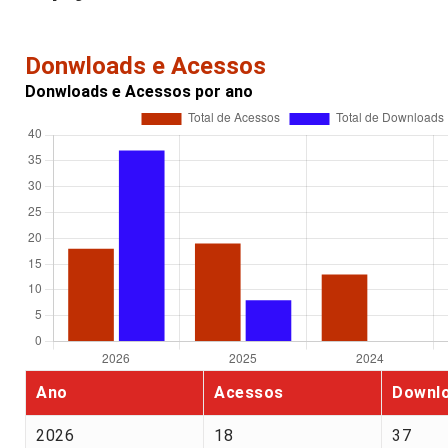
Donwloads e Acessos
Donwloads e Acessos por ano
Ano
Acessos
Downl
2026
18
37