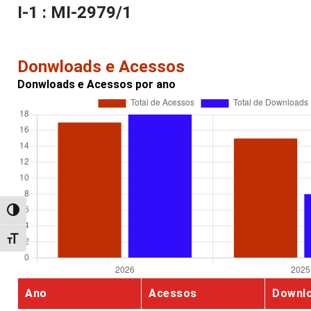
I-1 : MI-2979/1
Donwloads e Acessos
Donwloads e Acessos por ano
Alternar alto contraste
Alternar tamanho da fonte
Ano
Acessos
Downl