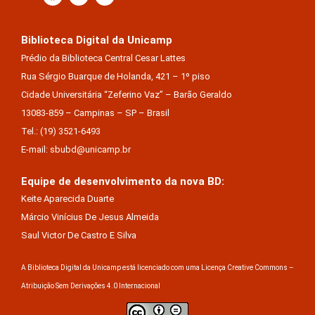
Biblioteca Digital da Unicamp
Prédio da Biblioteca Central Cesar Lattes
Rua Sérgio Buarque de Holanda, 421 – 1º piso
Cidade Universitária “Zeferino Vaz” – Barão Geraldo
13083-859 – Campinas – SP – Brasil
Tel.: (19) 3521-6493
E-mail: sbubd@unicamp.br
Equipe de desenvolvimento da nova BD:
Keite Aparecida Duarte
Márcio Vinícius De Jesus Almeida
Saul Victor De Castro E Silva
A Biblioteca Digital da Unicamp está licenciado com uma Licença Creative Commons –
Atribuição Sem Derivações 4.0 Internacional