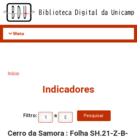
Acessar
o
conteúdo
Menu
Início
Indicadores
Filtro:
a
Cerro da Samora : Folha SH.21-Z-B-