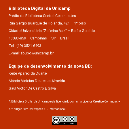
Biblioteca Digital da Unicamp
Prédio da Biblioteca Central Cesar Lattes
Rua Sérgio Buarque de Holanda, 421 – 1º piso
Cidade Universitária “Zeferino Vaz” – Barão Geraldo
13083-859 – Campinas – SP – Brasil
Tel.: (19) 3521-6493
E-mail: sbubd@unicamp.br
Equipe de desenvolvimento da nova BD:
Keite Aparecida Duarte
Márcio Vinícius De Jesus Almeida
Saul Victor De Castro E Silva
A Biblioteca Digital da Unicamp está licenciado com uma Licença Creative Commons –
Atribuição Sem Derivações 4.0 Internacional