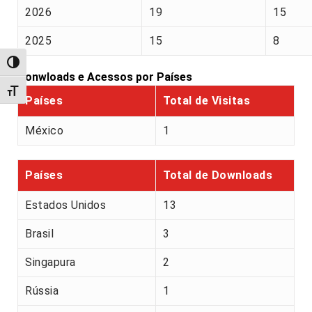
2026
19
15
2025
15
8
Alternar alto contraste
Donwloads e Acessos por Países
Alternar tamanho da fonte
Países
Total de Visitas
México
1
Países
Total de Downloads
Estados Unidos
13
Brasil
3
Singapura
2
Rússia
1