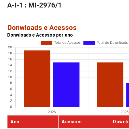
A-I-1 : MI-2976/1
Donwloads e Acessos
Donwloads e Acessos por ano
Ano
Acessos
Downl