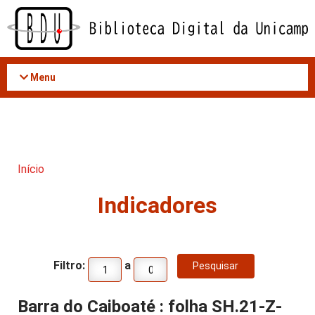
Acessar
o
conteúdo
Menu
Início
Indicadores
Filtro:
a
Barra do Caiboaté : folha SH.21-Z-