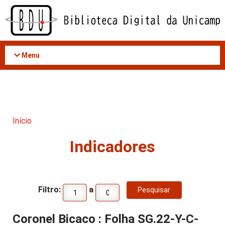
Acessar
o
conteúdo
Menu
Início
Indicadores
Filtro:
a
Coronel Bicaco : Folha SG.22-Y-C-