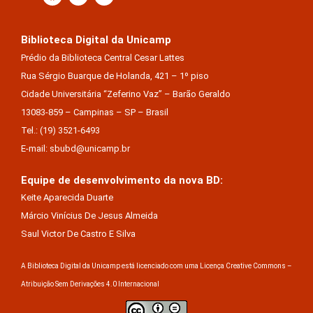
Biblioteca Digital da Unicamp
Prédio da Biblioteca Central Cesar Lattes
Rua Sérgio Buarque de Holanda, 421 – 1º piso
Cidade Universitária “Zeferino Vaz” – Barão Geraldo
13083-859 – Campinas – SP – Brasil
Tel.: (19) 3521-6493
E-mail: sbubd@unicamp.br
Equipe de desenvolvimento da nova BD:
Keite Aparecida Duarte
Márcio Vinícius De Jesus Almeida
Saul Victor De Castro E Silva
A Biblioteca Digital da Unicamp está licenciado com uma Licença Creative Commons –
Atribuição Sem Derivações 4.0 Internacional