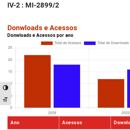
IV-2 : MI-2899/2
Donwloads e Acessos
Donwloads e Acessos por ano
Alternar alto contraste
Alternar tamanho da fonte
Ano
Acessos
Downl