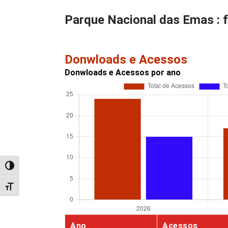
Parque Nacional das Emas : 
Donwloads e Acessos
Donwloads e Acessos por ano
Alternar alto contraste
Alternar tamanho da fonte
Ano
Acessos