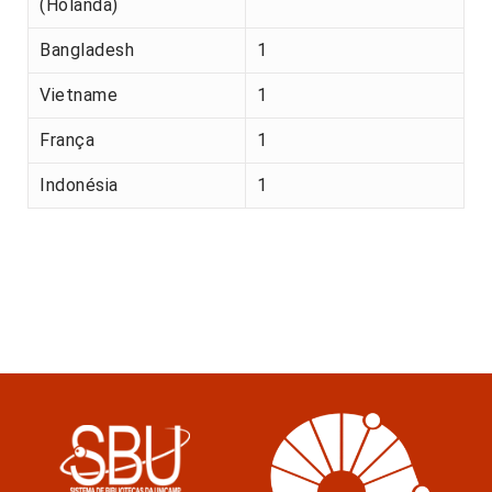
(Holanda)
Bangladesh
1
Vietname
1
França
1
Indonésia
1