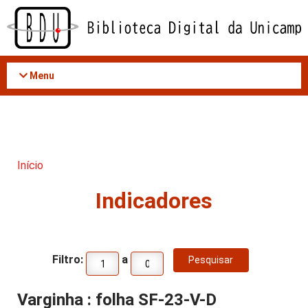
Acessar
o
conteúdo
Menu
Início
Indicadores
Filtro:
a
Varginha : folha SF-23-V-D