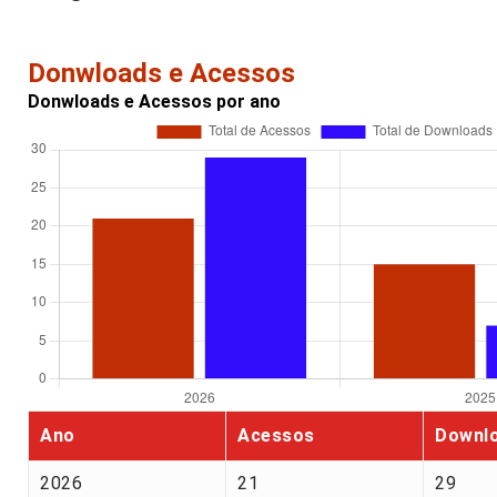
Donwloads e Acessos
Donwloads e Acessos por ano
Ano
Acessos
Downl
2026
21
29