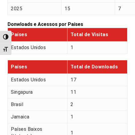
2025
15
7
Donwloads e Acessos por Países
Países
Total de Visitas
Alternar alto contraste
Estados Unidos
1
Alternar tamanho da fonte
Países
Total de Downloads
Estados Unidos
17
Singapura
11
Brasil
2
Jamaica
1
Países Baixos
1