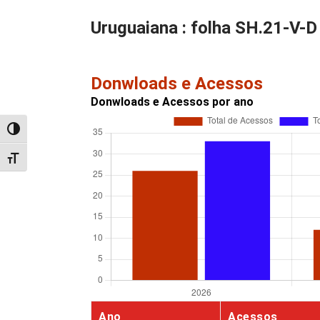
Uruguaiana : folha SH.21-V-D
Donwloads e Acessos
Donwloads e Acessos por ano
Alternar alto contraste
Alternar tamanho da fonte
Ano
Acessos