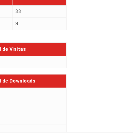
33
8
l de Visitas
l de Downloads