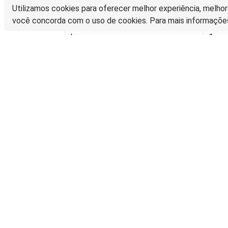
Utilizamos cookies para oferecer melhor experiência, melhor
Rússia
2
você concorda com o uso de cookies. Para mais informaçõe
Iraque
1
França
1
Oman
1
México
1
Hong Kong
1
Índia
1