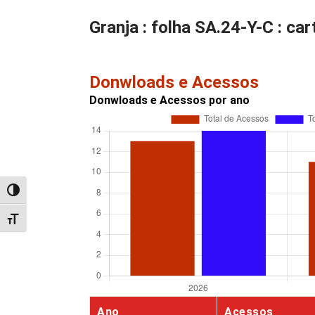
Granja : folha SA.24-Y-C : car
Donwloads e Acessos
Donwloads e Acessos por ano
Alternar alto contraste
Alternar tamanho da fonte
Ano
Acessos