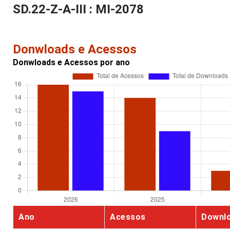
SD.22-Z-A-III : MI-2078
Donwloads e Acessos
Donwloads e Acessos por ano
Ano
Acessos
Downl