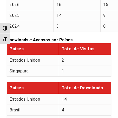
2026
16
15
2025
14
9
2024
3
0
Alternar alto contraste
Alternar tamanho da fonte
Donwloads e Acessos por Países
Países
Total de Visitas
Estados Unidos
2
Singapura
1
Países
Total de Downloads
Estados Unidos
14
Brasil
4