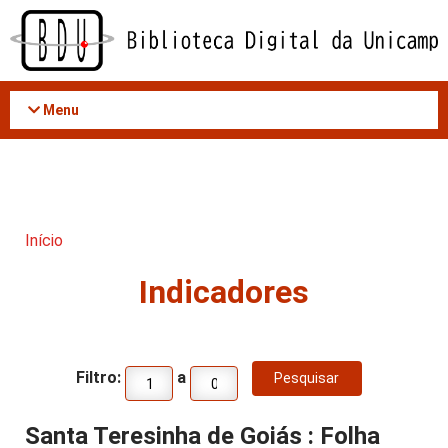
Acessar
o
conteúdo
Menu
Início
Indicadores
Filtro:
a
Santa Teresinha de Goiás : Folha